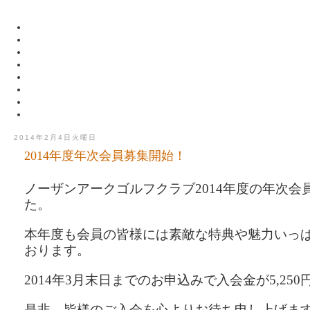
2014年2月4日火曜日
2014年度年次会員募集開始！
ノーザンアークゴルフクラブ
年度の年次会
2014
た。
本年度も会員の皆様には素敵な特典や魅力いっ
おります。
年
月末日までのお申込みで入会金が
2014
3
5,250
是非、皆様のご入会を心よりお待ち申し上げま