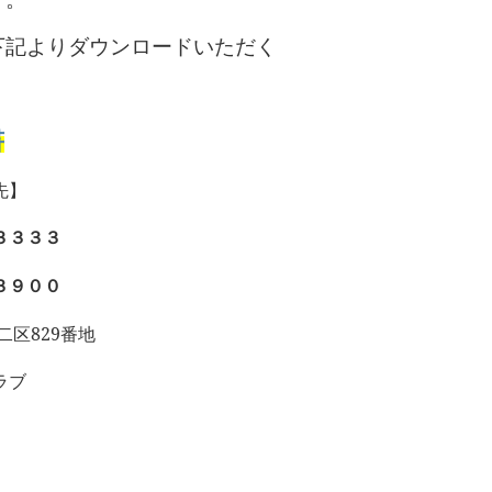
下記よりダウンロードいただく
書
先】
３３３３
３９００
829
二区
番地
ラブ