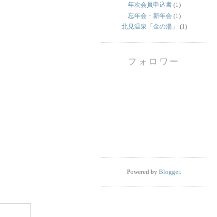
年次会員申込書
(1)
忘年会・新年会
(1)
北見温泉「金の湯」
(1)
フォロワー
Powered by
Blogger
.