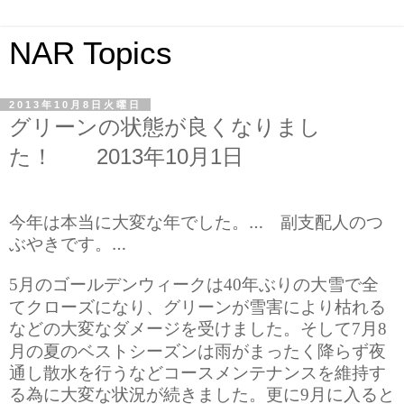
NAR Topics
2013年10月8日火曜日
グリーンの状態が良くなりまし
た！ 2013年10月1日
今年は本当に大変な年でした。… 副支配人のつ
ぶやきです。…
月のゴールデンウィークは
年ぶりの大雪で全
5
40
てクローズになり、グリーンが雪害により枯れる
などの大変なダメージを受けました。そして
月
7
8
月の夏のベストシーズンは雨がまったく降らず夜
通し散水を行うなどコースメンテナンスを維持す
る為に大変な状況が続きました。更に
月に入ると
9