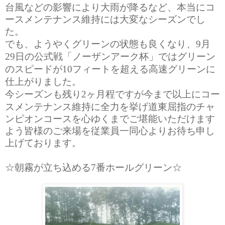
台風などの影響により大雨が降るなど、本当にコ
ースメンテナンス維持には大変なシーズンでし
た。
でも、ようやくグリーンの状態も良くなり、
月
9
日の公式戦「ノーザンアーク杯」ではグリーン
29
のスピードが
フィートを超える高速グリーンに
10
仕上がりました。
今シーズンも残り
ヶ月程ですが今まで以上にコー
2
スメンテナンス維持に全力を挙げ道東屈指のチャ
ンピオンコースを心ゆくまでご堪能いただけます
よう皆様のご来場を従業員一同心よりお待ち申し
上げております。
☆朝霧が立ち込める
番ホールグリーン☆
7