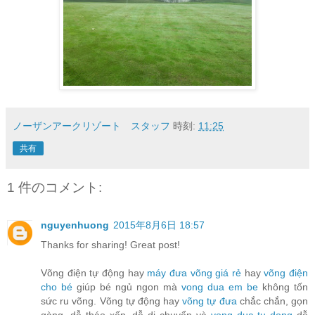
ノーザンアークリゾート スタッフ
時刻:
11:25
共有
1 件のコメント:
nguyenhuong
2015年8月6日 18:57
Thanks for sharing! Great post!
Võng điện tự động hay
máy đưa võng giá rẻ
hay
võng điện
cho bé
giúp bé ngủ ngon mà
vong dua em be
không tốn
sức ru võng. Võng tự động hay
võng tự đưa
chắc chắn, gọn