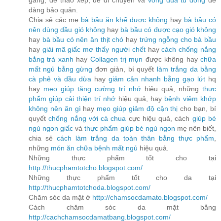
gàng, dễ tháo xếp, dễ di chuyển và
vong dua tu dong
dễ
dàng bảo quản.
Chia sẻ các mẹ
bà bầu ăn khế được không
hay
bà bầu có
nên dùng dầu gió không
hay
bà bầu có được cạo gió không
hay
bà bầu có nên ăn thịt chó
hay
trứng ngỗng cho bà bầu
hay
giải mã giấc mơ thấy người chết
hay
cách chống nắng
bằng trà xanh
hay
Collagen trị mụn
được không hay
chữa
mất ngủ bằng gừng
đơn giản, bí quyết
làm trắng da bằng
cà phê và dầu dừa
hay
giảm cân nhanh bằng gạo lứt
hq
hay
mẹo giúp tăng cường trí nhớ
hiệu quả, những
thực
phẩm giúp cải thiện trí nhớ
hiệu quả, hay
bệnh viêm khớp
không nên ăn gì
hay
mẹo giúp giảm độ cận thị
cho bạn, bí
quyết
chống nắng với cà chua
cực hiệu quả, cách
giúp bé
ngủ ngon giấc
và
thực phẩm giúp bé ngủ ngon
mẹ nên biết,
chia sẻ
cách làm trắng da toàn thân bằng thực phẩm
,
những
món ăn chữa bệnh mất ngủ
hiệu quả.
Những thực phẩm tốt cho tại
http://thucphamtotcho.blogspot.com/
Những thực phẩm tốt cho da tại
http://thucphamtotchoda.blogspot.com/
Chăm sóc da mặt ở
http://chamsocdamato.blogspot.com/
Cách chăm sóc da mặt bằng
http://cachchamsocdamatbang.blogspot.com/