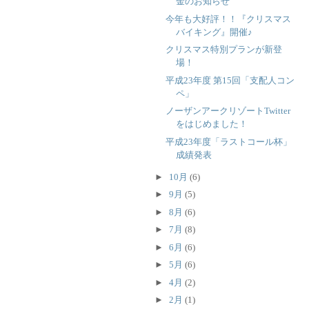
金のお知らせ
今年も大好評！！『クリスマス
バイキング』開催♪
クリスマス特別プランが新登
場！
平成23年度 第15回「支配人コン
ペ」
ノーザンアークリゾートTwitter
をはじめました！
平成23年度「ラストコール杯」
成績発表
►
10月
(6)
►
9月
(5)
►
8月
(6)
►
7月
(8)
►
6月
(6)
►
5月
(6)
►
4月
(2)
►
2月
(1)