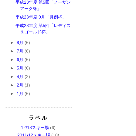
平成23年度 第5回「ノーザン
アーク杯」
平成23年度 9月「月例杯」
平成23年度 第5回「レディス
＆ゴールド杯」
►
8月
(6)
►
7月
(8)
►
6月
(6)
►
5月
(6)
►
4月
(2)
►
2月
(1)
►
1月
(6)
ラベル
12/13スキー場
(6)
2011/12スキー場
(10)