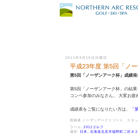
2011年9月18日日曜日
平成23年度 第5回「ノ
第5回「ノーザンアーク杯」成績
第5回「ノーザンアーク杯」の結果
コンペ参加のみなさん。 大変お疲
成績表をご覧になりたい方は、
「
投稿者
ノーザンアークリゾート スタ
ラベル:
2011ゴルフ
場所:
日本, 北海道北見市端野町二区８